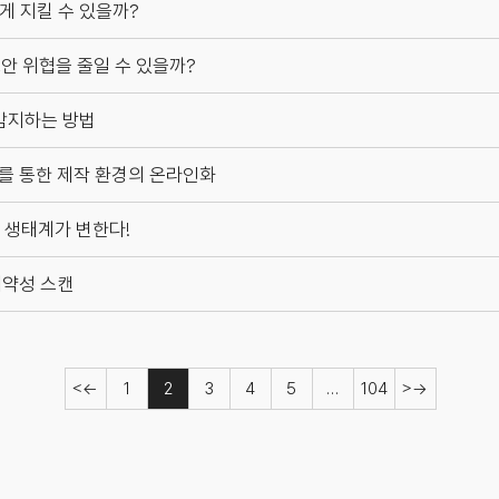
떻게 지킬 수 있을까?
반 보안 위협을 줄일 수 있을까?
를 감지하는 방법
우드를 통한 제작 환경의 온라인화
I 생태계가 변한다!
 취약성 스캔
←
1
2
3
4
5
…
104
→