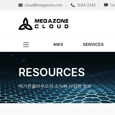
cloud@megazone.com
1644-2243
Co
MegazoneCloud
디지털 전문 기업, 메가존클라우드
AWS
SERVICES
RESOURCES
메가존클라우드의 소식과 다양한 정보