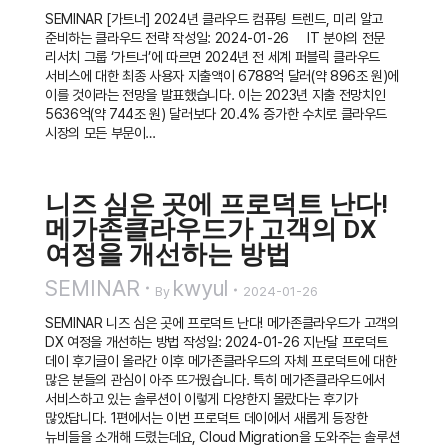
SEMINAR [가트너] 2024년 클라우드 컴퓨팅 트렌드, 미리 알고
준비하는 클라우드 전략 작성일: 2024-01-26 IT 분야의 전문
리서치 그룹 ‘가트너’에 따르면 2024년 전 세계 퍼블릭 클라우드
서비스에 대한 최종 사용자 지출액이 6788억 달러(약 896조 원)에
이를 것이라는 전망을 발표했습니다. 이는 2023년 지출 전망치인
5636억(약 744조 원) 달러보다 20.4% 증가한 수치로 클라우드
시장의 모든 부문이…
니즈 심은 곳에 프로덕트 난다!
메가존클라우드가 고객의 DX
여정을 개선하는 방법
SEMINAR
kwyul
By
2024-01-26
SEMINAR 니즈 심은 곳에 프로덕트 난다! 메가존클라우드가 고객의
DX 여정을 개선하는 방법 작성일: 2024-01-26 지난달 프로덕트
데이 후기글이 올라간 이후 메가존클라우드의 자체 프로덕트에 대한
많은 분들의 관심이 아주 뜨거웠습니다. 특히 메가존클라우드에서
서비스하고 있는 솔루션이 이렇게 다양한지 몰랐다는 후기가
많았답니다. 1편에서는 이번 프로덕트 데이에서 새롭게 등장한
뉴비들을 소개해 드렸는데요, Cloud Migration을 도와주는 솔루션