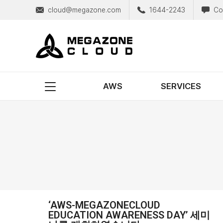
cloud@megazone.com
1644-2243
Co
MegazoneCloud
디지털 전문 기업, 메가존클라우드
AWS
SERVICES
‘AWS-MEGAZONECLOUD
EDUCATION AWARENESS DAY’ 세미