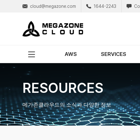
cloud@megazone.com
1644-2243
Co
MegazoneCloud
디지털 전문 기업, 메가존클라우드
AWS
SERVICES
RESOURCES
메가존클라우드의 소식과 다양한 정보