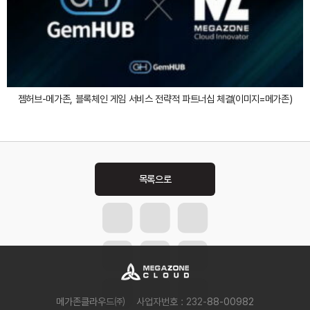
젬허브-메가존, 블록체인 게임 서비스 전략적 파트너십 체결(이미지=메가존)
Post
navigation
메가존클라우드㈜
사업자번호 : 232-88-00982