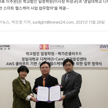
표 이주완)은 학교법인 일청학원(이사장 하성규)과 ‘경일대학교 
 스마트 헬스케어 사업 업무협약’을 체결···
이뉴스, 박진영 기자, sunlight@inews24.com, 2021년 11월 29일