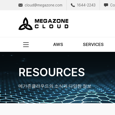
cloud@megazone.com
1644-2243
Co
MegazoneCloud
디지털 전문 기업, 메가존클라우드
AWS
SERVICES
RESOURCES
메가존클라우드의 소식과 다양한 정보