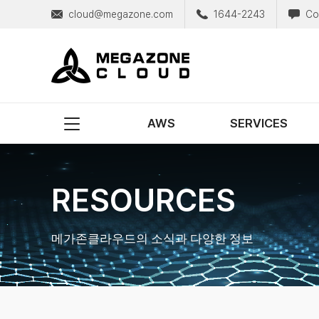
cloud@megazone.com
1644-2243
Co
MegazoneCloud
디지털 전문 기업, 메가존클라우드
AWS
SERVICES
RESOURCES
메가존클라우드의 소식과 다양한 정보